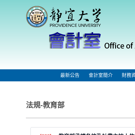
跳
到
主
要
內
容
區
最新公告
會計室簡介
財務
法規-教育部