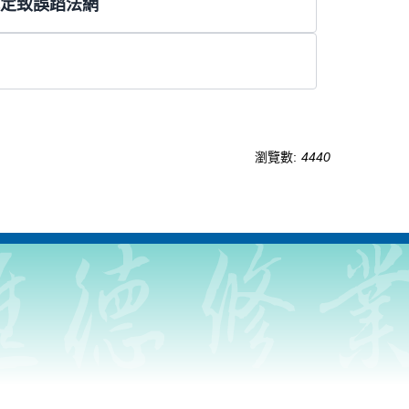
定致誤蹈法網
瀏覽數:
4440